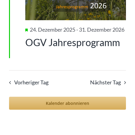
Ansic
Juni
Navig
2026
Hervorgehoben
24. Dezember 2025
-
31. Dezember 2026
OGV Jahresprogramm
Vorheriger Tag
Nächster Tag
Kalender abonnieren