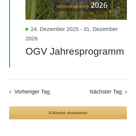
Ansic
Juni
Navig
2026
Hervorgehoben
24. Dezember 2025
-
31. Dezember
2026
OGV Jahresprogramm
Vorheriger Tag
Nächster Tag
Kalender abonnieren