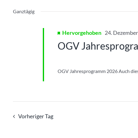
29.
und
Datum
nach
wählen.
Ansichten,
Veranstaltungen
Ganztägig
Juni
Schlüsselwort.
Navigation
2026
Hervorgehoben
24. Dezember
OGV Jahresprog
OGV Jahresprogramm 2026 Auch dieses
Vorheriger Tag