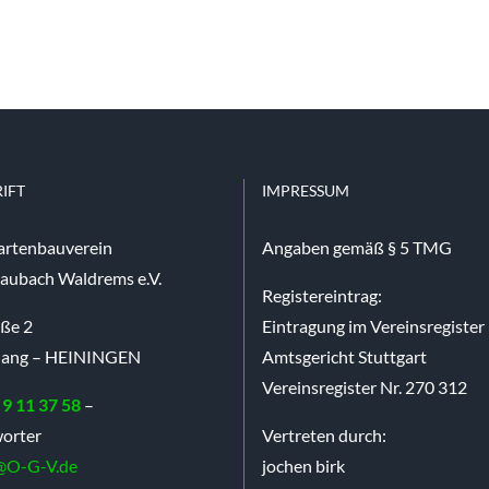
IFT
IMPRESSUM
artenbauverein
Angaben gemäß § 5 TMG
aubach Waldrems e.V.
Registereintrag:
aße 2
Eintragung im Vereinsregister
nang – HEININGEN
Amtsgericht Stuttgart
Vereinsregister Nr. 270 312
 9 11 37 58
–
orter
Vertreten durch:
@O-G-V.de
jochen birk