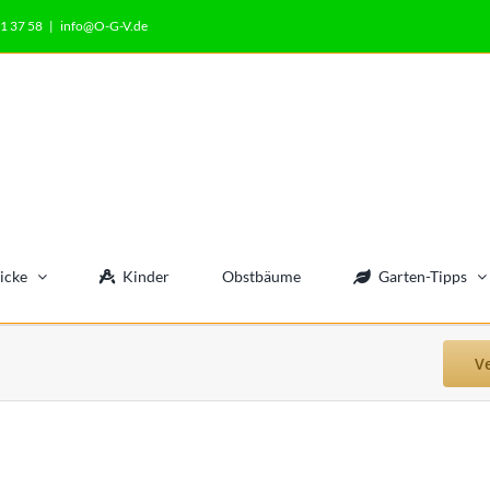
1 37 58
|
info@O-G-V.de
icke
Kinder
Obstbäume
Garten-Tipps
V