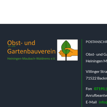
POSTANSCHR
Obst- und G
Heiningen M
Villinger Str
71522 Back
Fon
07191 |
Anrufbeantw
E-Mail
info