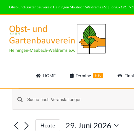
Zum
Obst- und Gartenbauverein Heiningen Maubach Waldrems e.V. | Fon 07191 | 9 1
Inhalt
springen
HOME
Termine
Einbl
NEU
Veranstaltungen
Veranstaltungen
Bitte
für
Schlüsselwort
Suche
eingeben.
29. Juni 2026
Heute
Suche