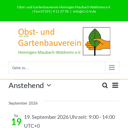
Zum
Obst- und Gartenbauverein Heiningen Maubach Waldrems e.V.
Inhalt
| Fon 07191 | 9 11 37 58
|
info@O-G-V.de
springen
Gehe zu ...
Veranstaltungen
Ver
Anstehend
Suche
Vera
Liste
Datum
Ans
wählen.
Such
September 2026
Nav
und
Sa.
19. September 2026 Uhrzeit: 9:00
-
14:00
19
UTC+0