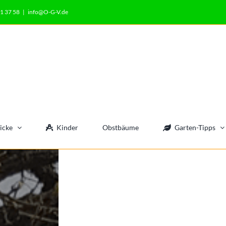
1 37 58
|
info@O-G-V.de
icke
Kinder
Obstbäume
Garten-Tipps