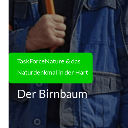
TaskForceNature & das
Naturdenkmal in der Hart
Der Birnbaum