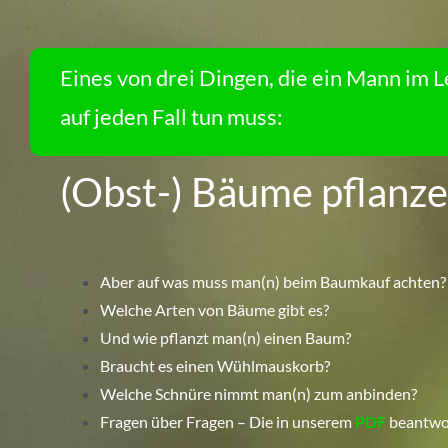
Eines von drei Dingen, die ein Mann im 
auf jeden Fall tun muss:
(Obst-) Bäume pflanz
Aber auf was muss man(n) beim Baumkauf achten?
Welche Arten von Bäume gibt es?
Und wie pflanzt man(n) einen Baum?
Braucht es einen Wühlmauskorb?
Welche Schnüre nimmt man(n) zum anbinden?
Fragen über Fragen – Die in unserem
PDF
beantwo