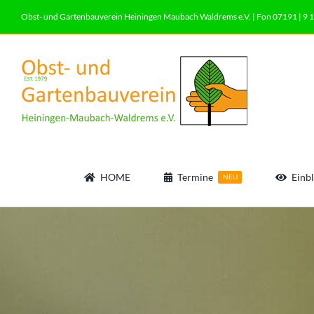
Zum
Obst- und Gartenbauverein Heiningen Maubach Waldrems e.V. | Fon 07191 | 9 1
Inhalt
springen
HOME
Termine
Einbl
NEU