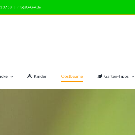
1 37 58
|
info@O-G-V.de
icke
Kinder
Obstbäume
Garten-Tipps