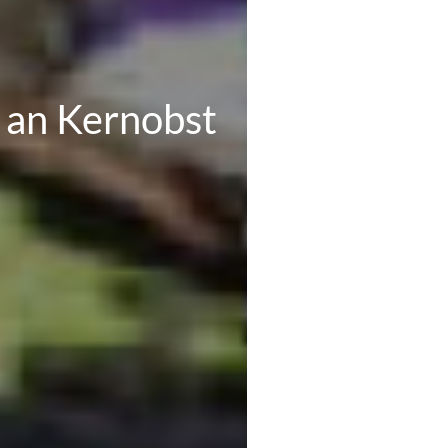
 an Kernobst
stbäume?
un“
PDF
se in einem
zusammengestellt.
en.