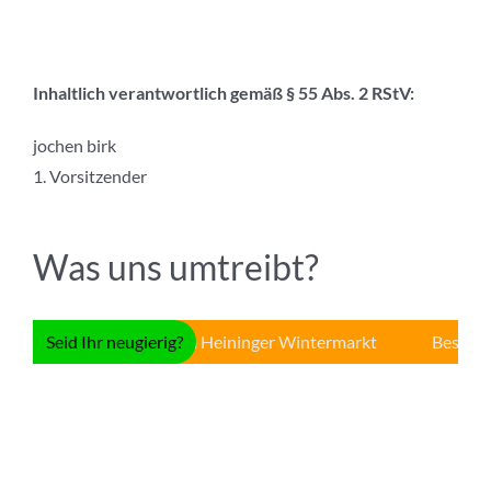
Inhaltlich verantwortlich gemäß § 55 Abs. 2 RStV:
jochen birk
1. Vorsitzender
Was uns umtreibt?
Seid Ihr neugierig?
Beteiligung am Heininger Wintermarkt
Besenausf