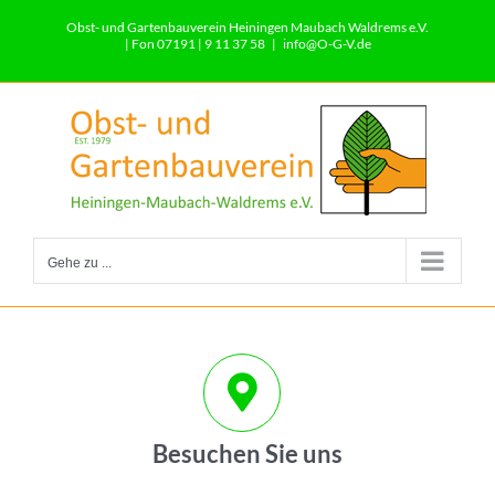
Zum
Obst- und Gartenbauverein Heiningen Maubach Waldrems e.V.
Inhalt
| Fon 07191 | 9 11 37 58
|
info@O-G-V.de
springen
Gehe zu ...
Besuchen Sie uns