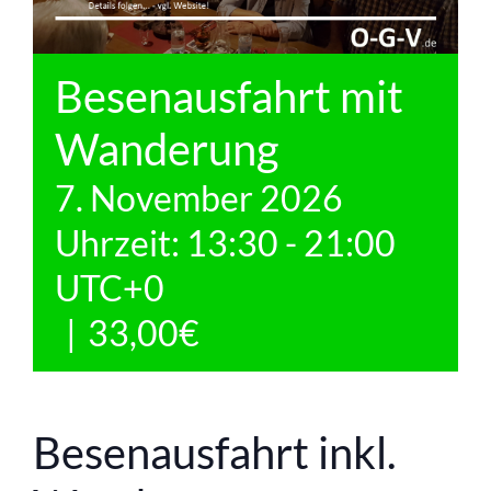
Besenausfahrt mit
Wanderung
7. November 2026
Uhrzeit: 13:30
-
21:00
UTC+0
|
33,00€
Besenausfahrt inkl.