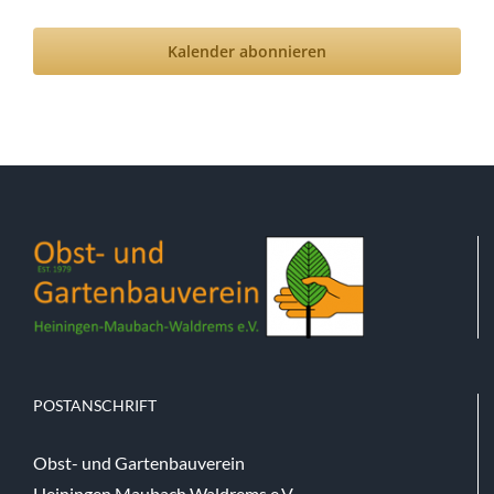
Veranstal
Kalender abonnieren
POSTANSCHRIFT
Obst- und Gartenbauverein
Heiningen Maubach Waldrems e.V.