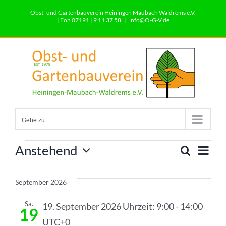
Zum
Obst- und Gartenbauverein Heiningen Maubach Waldrems e.V.
Inhalt
| Fon 07191 | 9 11 37 58
|
info@O-G-V.de
springen
Gehe zu ...
Veranstaltungen
Ver
Anstehend
Suche
Vera
Liste
Datum
Ans
wählen.
Such
September 2026
Nav
und
Sa.
19. September 2026 Uhrzeit: 9:00
-
14:00
19
UTC+0