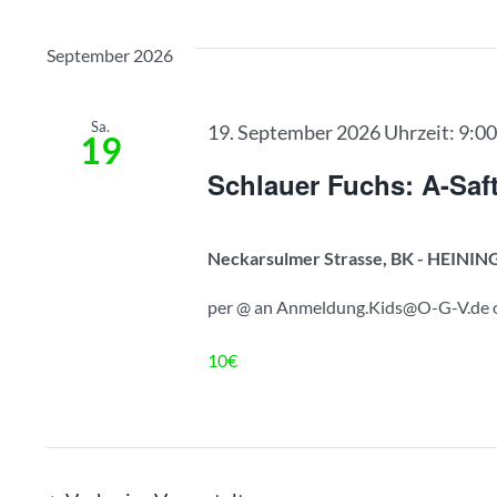
und
Datum
nach
wählen.
Ansichten,
Veranstaltungen
September 2026
Schlüsselwort.
Navigation
Sa.
19. September 2026 Uhrzeit: 9:0
19
Schlauer Fuchs: A-Saf
Neckarsulmer Strasse, BK - HEINI
per @ an
Anmeldung.Kids@O-G-V.de
10€