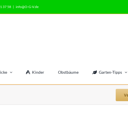
1 37 58
|
info@O-G-V.de
icke
Kinder
Obstbäume
Garten-Tipps
V