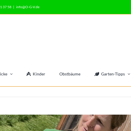
1 37 58
|
info@O-G-V.de
icke
Kinder
Obstbäume
Garten-Tipps