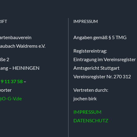
IFT
IMPRESSUM
artenbauverein
Angaben gemäß § 5 TMG
aubach Waldrems e.V.
Registereintrag:
aße 2
Eintragung im Vereinsregister
nang – HEININGEN
Amtsgericht Stuttgart
Vereinsregister Nr. 270 312
 9 11 37 58
–
orter
Vertreten durch:
@O-G-V.de
jochen birk
IMPRESSUM
DATENSCHUTZ