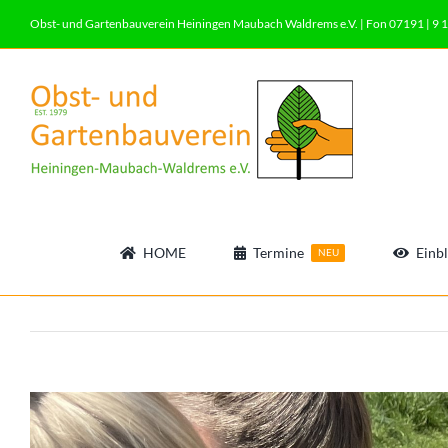
Zum
Obst- und Gartenbauverein Heiningen Maubach Waldrems e.V. | Fon 07191 | 9 1
Inhalt
springen
HOME
Termine
Einbl
NEU
View
Larger