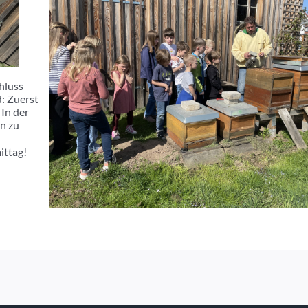
chluss
d: Zuerst
 In der
rn zu
ittag!