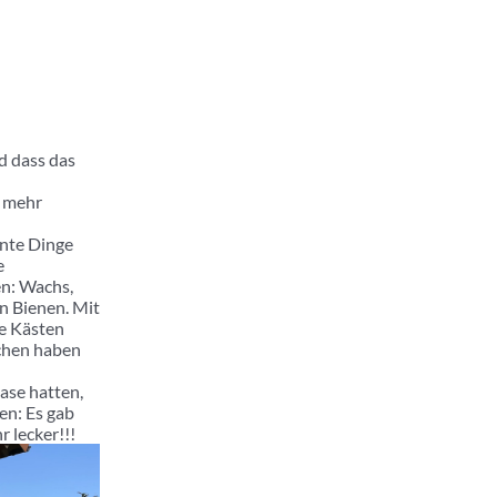
nd dass das
s mehr
nte Dinge
e
n: Wachs,
en Bienen. Mit
re Kästen
chen haben
ase hatten,
en: Es gab
 lecker!!!