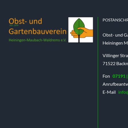
POSTANSCHR
Obst- und G
Heiningen M
Villinger Str
71522 Back
Fon
07191 |
Anrufbeantw
E-Mail
info