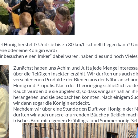
el Honig herstellt? Und sie bis zu 30 km/h schnell fliegen kann? U
iene oder eine Königin wird?
ir besuchen einen Imker“ dabei waren, haben dies und noch Viele
Zunächst haben uns Achim und Jutta jede Menge interessa
über die fleißigen Insekten erzählt. Wir durften uns auch di
verschiedenen Produkte der Bienen aus der Nähe anschaue
Honig und Propolis. Nach der Theorie ging schließlich zu d
Rauch wurden die sie abgelenkt, so dass wir ganz nah an ih
herangehen und sie beobachten konnten. Nach einigem Su
wir dann sogar die Königin entdeckt.
Nachdem wir über eine Stunde den Duft von Honig in der N
durften wir auch unsere knurrenden Bäuche glücklich mach
frisches Brot mit eigenem Frühlings- und Sommerhonig. Sehr