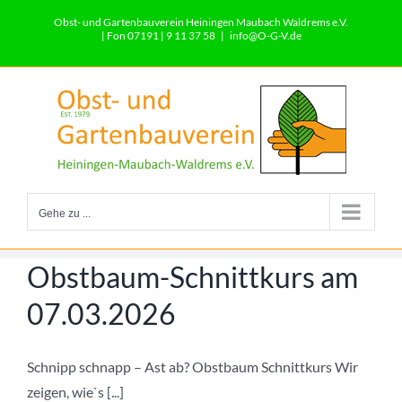
Zum
Obst- und Gartenbauverein Heiningen Maubach Waldrems e.V.
Inhalt
| Fon 07191 | 9 11 37 58
|
info@O-G-V.de
springen
Gehe zu ...
Obstbaum-Schnittkurs am
07.03.2026
Schnipp schnapp – Ast ab? Obstbaum Schnittkurs Wir
zeigen, wie`s [...]