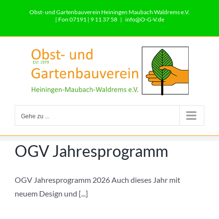
Zum
Obst- und Gartenbauverein Heiningen Maubach Waldrems e.V.
Inhalt
| Fon 07191 | 9 11 37 58
|
info@O-G-V.de
springen
Gehe zu ...
OGV Jahresprogramm
OGV Jahresprogramm 2026 Auch dieses Jahr mit
neuem Design und [...]