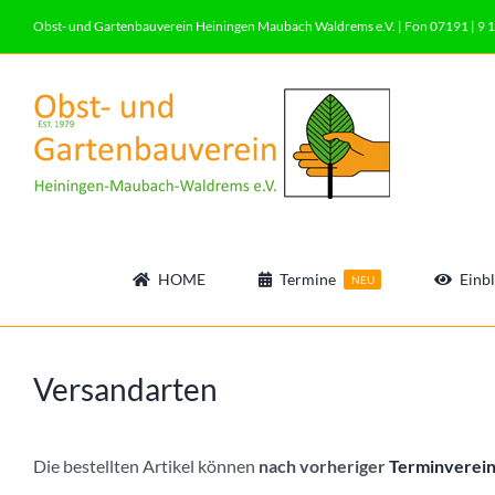
Zum
Obst- und Gartenbauverein Heiningen Maubach Waldrems e.V. | Fon 07191 | 9 1
Inhalt
springen
HOME
Termine
Einbl
NEU
Versandarten
Die bestellten Artikel können
nach vorheriger
Terminverei