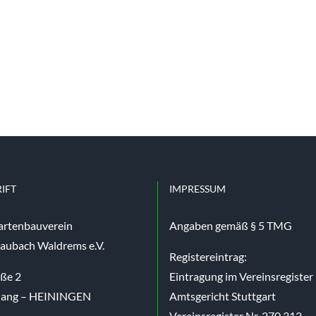
IFT
IMPRESSUM
artenbauverein
Angaben gemäß § 5 TMG
aubach Waldrems e.V.
Registereintrag:
aße 2
Eintragung im Vereinsregister
nang – HEININGEN
Amtsgericht Stuttgart
Vereinsregister Nr. 270 312