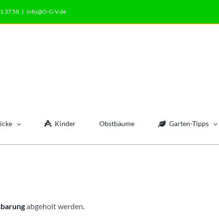
1 37 58
|
info@O-G-V.de
icke
Kinder
Obstbäume
Garten-Tipps
nbarung
abgeholt werden.