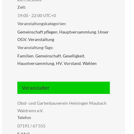
Zeit:
19:00 - 22:00
UTC+0
Veranstaltungskategorien:
Gemeinschaft pflegen
,
Hauptversammlung
,
Unser
OGV
,
Veranstaltung
Veranstaltung-Tags:
Familien
,
Gemeinschaft
,
Geselligkeit
,
Hauotversammlung
,
HV
,
Vorstand
,
Wahlen
Veranstalter
Obst- und Gartenbauverein Heiningen Maubach
Waldrems e.V.
Telefon
07191 / 67 555
E-Mail