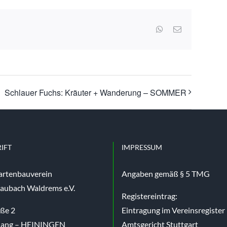
WhatsApp
E-
Mail
Schlauer Fuchs: Kräuter + Wanderung – SOMMER
IFT
IMPRESSUM
artenbauverein
Angaben gemäß § 5 TMG
aubach Waldrems e.V.
Registereintrag:
aße 2
Eintragung im Vereinsregister
nang – HEININGEN
Amtsgericht Stuttgart