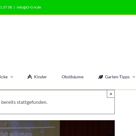
1 37 58
|
info@O-G-V.de
icke
Kinder
Obstbäume
Garten-Tipps
×
 bereits stattgefunden.