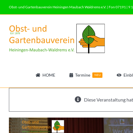
Zum
Obst- und Gartenbauverein Heiningen Maubach Waldrems e.V. | Fon 07191 | 9 1
Inhalt
springen
HOME
Termine
Einbl
NEU
Diese Veranstaltung hat