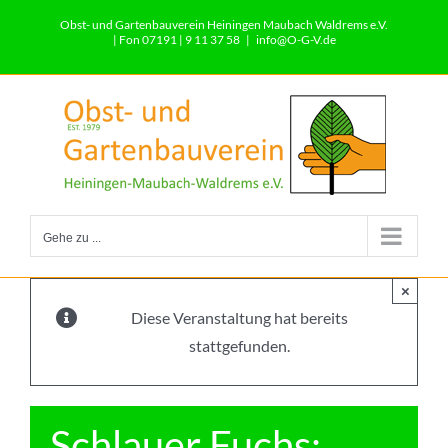
Zum
Obst- und Gartenbauverein Heiningen Maubach Waldrems e.V.
Inhalt
| Fon 07191 | 9 11 37 58
|
info@O-G-V.de
springen
Gehe zu ...
×
Diese Veranstaltung hat bereits
stattgefunden.
Schlauer Fuchs: