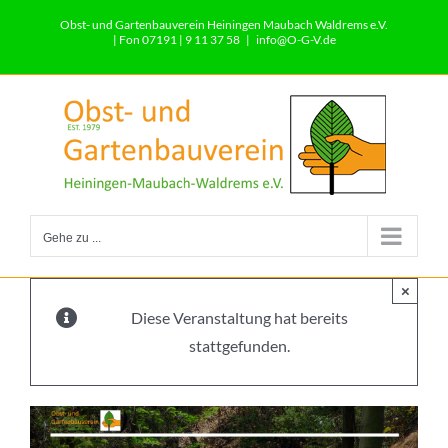
Zum
Obst- und Gartenbauverein Heiningen Maubach Waldrems e.V.
Inhalt
| Fon 07191 | 9 11 37 58
|
info@O-G-V.de
springen
Gehe zu ...
×
Diese Veranstaltung hat bereits
stattgefunden.