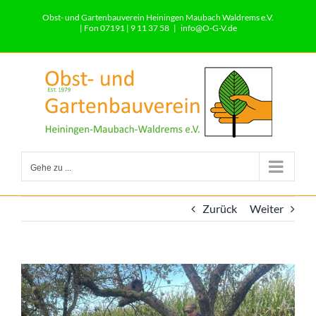
Zum
Obst- und Gartenbauverein Heiningen Maubach Waldrems e.V.
Inhalt
| Fon 07191 | 9 11 37 58
|
info@O-G-V.de
springen
Gehe zu ...
Zurück
Weiter
View
Larger
Image