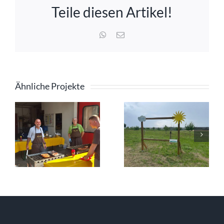
Teile diesen Artikel!
WhatsApp
E-
Mail
Ähnliche Projekte
Kids
bauen
Zaunlatten
26
Figuren –
04.07.202