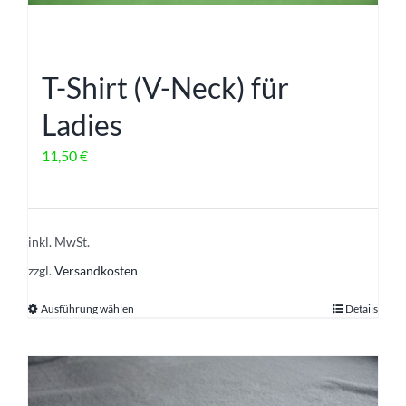
Produktseite
gewählt
werden
T-Shirt (V-Neck) für
Ladies
11,50
€
inkl. MwSt.
zzgl.
Versandkosten
Ausführung wählen
Details
Dieses
Produkt
weist
mehrere