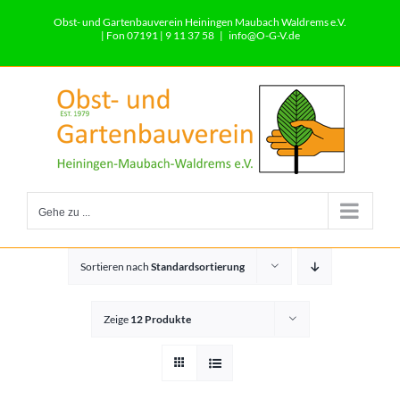
Zum
Obst- und Gartenbauverein Heiningen Maubach Waldrems e.V.
Inhalt
| Fon 07191 | 9 11 37 58
|
info@O-G-V.de
springen
Gehe zu ...
Sortieren nach
Standardsortierung
Zeige
12 Produkte