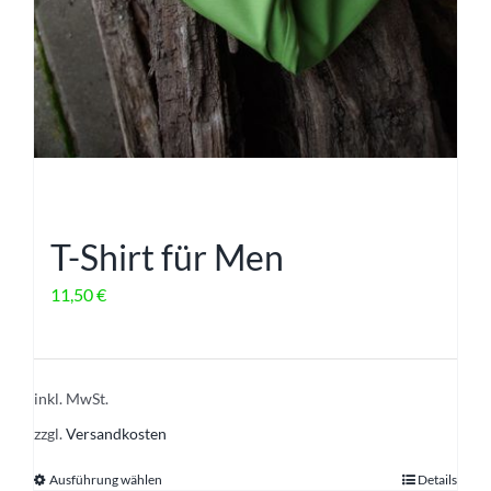
T-Shirt für Men
11,50
€
inkl. MwSt.
zzgl.
Versandkosten
Ausführung wählen
Details
Dieses