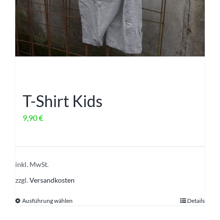
T-Shirt Kids
9,90
€
inkl. MwSt.
zzgl.
Versandkosten
Ausführung wählen
Details
Dieses
Produkt