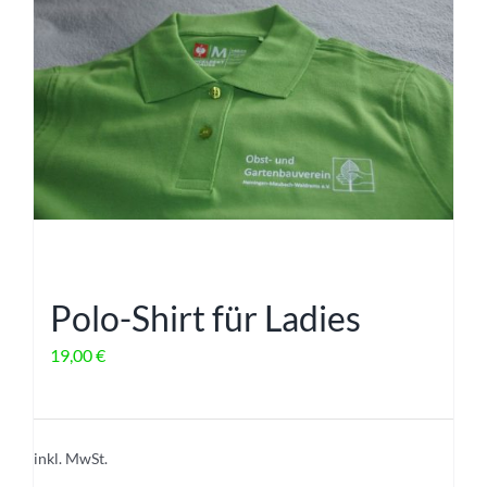
Varianten
auf.
Die
Optionen
können
auf
der
Produktseite
gewählt
werden
Polo-Shirt für Ladies
19,00
€
inkl. MwSt.