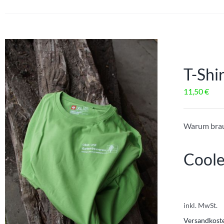
T-Shi
11,50
€
Warum brauc
Coole
inkl. MwSt.
Versandkost