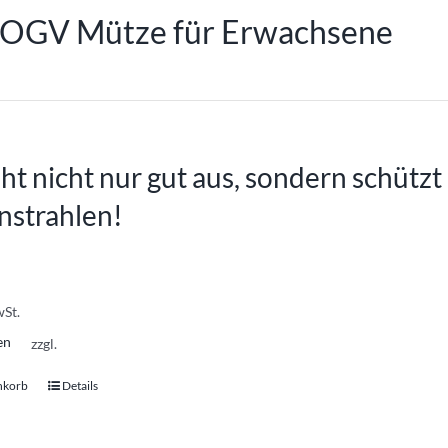
 OGV Mütze für Erwachsene
eht nicht nur gut aus, sondern schütz
nstrahlen!
wSt.
en
zzgl.
nkorb
Details