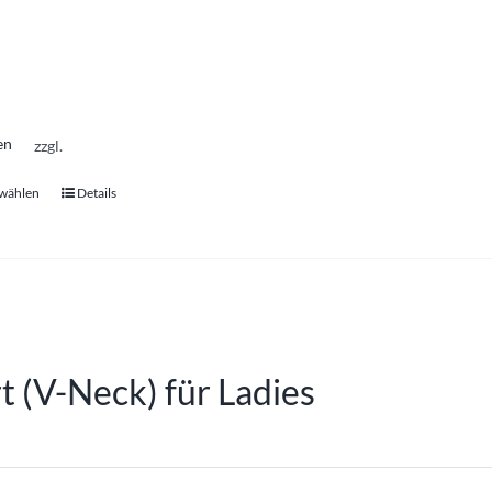
en
zzgl.
 wählen
Details
Dieses
Produkt
weist
mehrere
Varianten
auf.
rt (V-Neck) für Ladies
Die
Optionen
können
auf