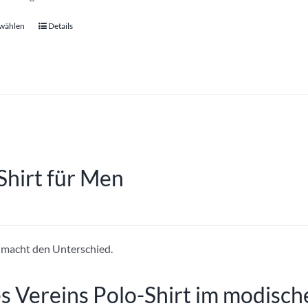
 wählen
Details
Dieses
Produkt
weist
mehrere
Varianten
auf.
Die
Optionen
Shirt für Men
können
auf
der
Produktseite
 macht den Unterschied.
gewählt
werden
s Vereins Polo-Shirt im modisc