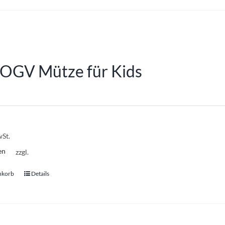
OGV Mütze für Kids
wSt.
en
zzgl.
nkorb
Details