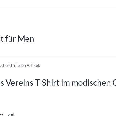
weist
mehrere
Varianten
auf.
rt für Men
Die
Optionen
können
auf
der
he ich diesen Artikel:
Produktseite
gewählt
s Vereins T-Shirt im modischen 
werden
en
zzgl.