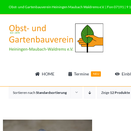
Zum
Obst- und Gartenbauverein Heiningen Maubach Waldrems e.V. | Fon 07191 | 9 1
Inhalt
springen
HOME
Termine
Einbl
NEU
Sortieren nach
Standardsortierung
Zeige
12 Produkte
NEU