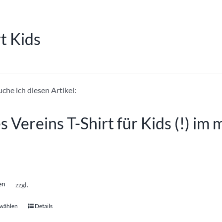
rt Kids
he ich diesen Artikel:
s Vereins T-Shirt für Kids (!) i
en
zzgl.
 wählen
Details
Dieses
Produkt