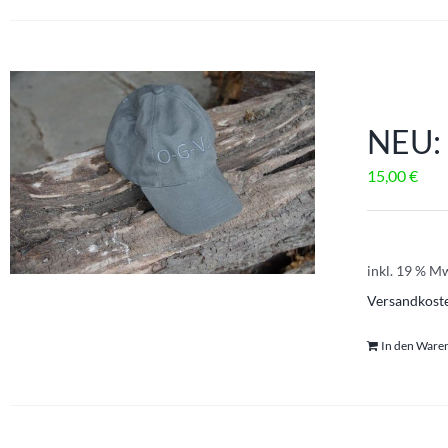
NEU
NEU: 
15,00
€
inkl. 19 % M
Versandkost
In den Ware