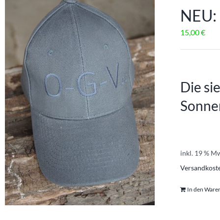
NEU:
15,00
€
Die si
Sonne
inkl. 19 % M
Versandkost
In den Ware