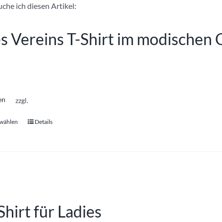
der
he ich diesen Artikel:
Produktseite
gewählt
s Vereins T-Shirt im modischen 
werden
en
zzgl.
 wählen
Details
Dieses
Produkt
weist
mehrere
Varianten
auf.
Shirt für Ladies
Die
Optionen