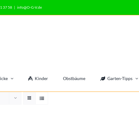
1 37 58
|
info@O-G-V.de
icke
Kinder
Obstbäume
Garten-Tipps