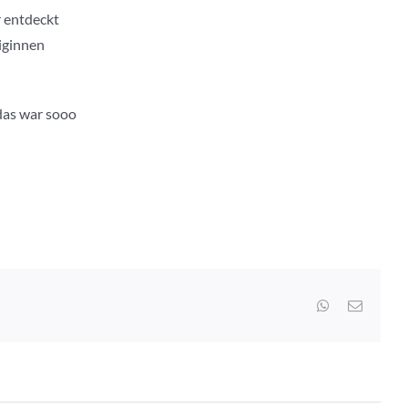
 entdeckt
iginnen
das war sooo
WhatsApp
E-
Mail