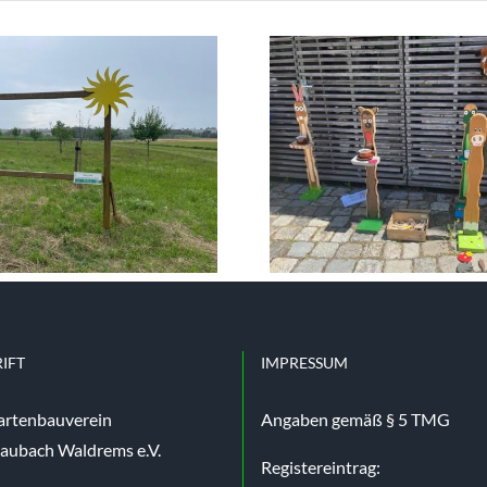
Vortrag: 
Kids bauen
ein Hüge
Zaunlatten-
Vortrag am
Figuren –
Praxi
04.07.2026
25.04
IFT
IMPRESSUM
artenbauverein
Angaben gemäß § 5 TMG
aubach Waldrems e.V.
Registereintrag: