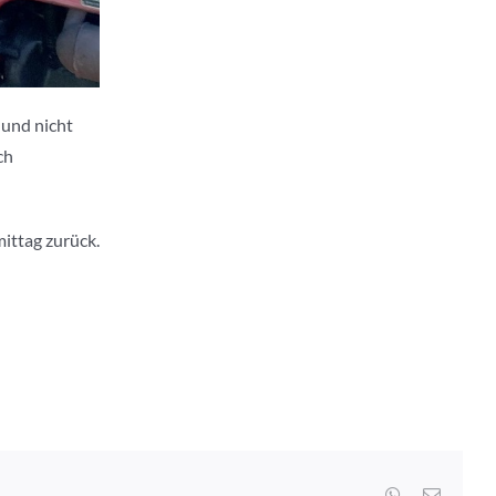
 und nicht
ch
ittag zurück.
WhatsApp
E-