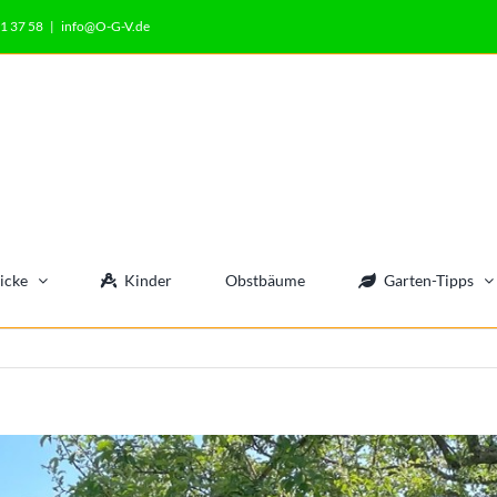
1 37 58
|
info@O-G-V.de
icke
Kinder
Obstbäume
Garten-Tipps