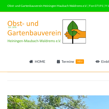
Zum
Obst- und Gartenbauverein Heiningen Maubach Waldrems e.V. | Fon 07191 | 9 1
Inhalt
springen
HOME
Termine
Einbl
NEU
View
Larger