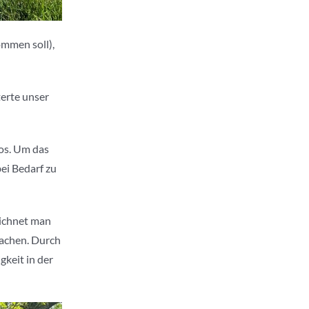
ommen soll),
terte unser
los. Um das
ei Bedarf zu
eichnet man
machen. Durch
gkeit in der