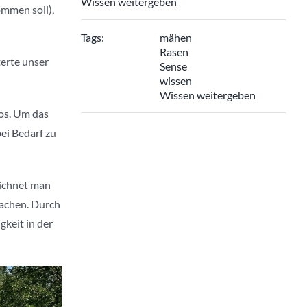
Wissen weitergeben
ommen soll),
Tags:
mähen
Rasen
terte unser
Sense
wissen
Wissen weitergeben
los. Um das
ei Bedarf zu
eichnet man
machen. Durch
gkeit in der