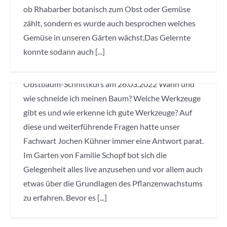
ob Rhabarber botanisch zum Obst oder Gemüse
Obstbaum-Schnittkurs
zählt, sondern es wurde auch besprochen welches
am 26.03.2022
Gemüse in unseren Gärten wächst.Das Gelernte
konnte sodann auch [...]
Hausgarten
,
Obst- und Gartenbauverein
,
Schnittkurse
,
Veranstaltung
,
Wissen weitergeben
Obstbaum-Schnittkurs am 26.03.2022 Wann und
wie schneide ich meinen Baum? Welche Werkzeuge
Der
gibt es und wie erkenne ich gute Werkzeuge? Auf
schlaue
diese und weiterführende Fragen hatte unser
Fachwart Jochen Kühner immer eine Antwort parat.
(Junge) Bäume pflanzen:
Fuchs
Im Garten von Familie Schopf bot sich die
Heute werden Bäume
schreibt
Gelegenheit alles live anzusehen und vor allem auch
gepflanzt! – 19.03.2022
Euch!
etwas über die Grundlagen des Pflanzenwachstums
Schlauer
zu erfahren. Bevor es [...]
Hausgarten
,
Obst- und Gartenbauverein
,
Veranstaltung
,
Wissen
Kinder-Programm
,
Wissen
Fuchs:
weitergeben
weitergeben