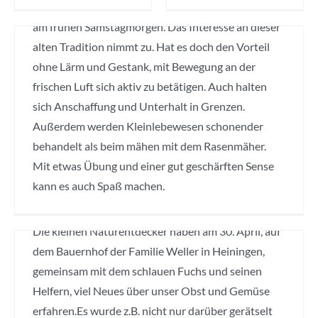
diesen Kurs angeboten. 14 Interessierte trafen sich
Veranstaltung
Wissen
weitergeben
am frühen Samstagmorgen. Das Interesse an dieser
alten Tradition nimmt zu. Hat es doch den Vorteil
ohne Lärm und Gestank, mit Bewegung an der
frischen Luft sich aktiv zu betätigen. Auch halten
sich Anschaffung und Unterhalt in Grenzen.
Außerdem werden Kleinlebewesen schonender
behandelt als beim mähen mit dem Rasenmäher.
Unser kleiner Garten am
Mit etwas Übung und einer gut geschärften Sense
30.04.2022
kann es auch Spaß machen.
Kinder-Programm
,
Obst- und Gartenbauverein
,
Wissen weitergeben
Die kleinen Naturentdecker haben am 30. April, auf
dem Bauernhof der Familie Weller in Heiningen,
gemeinsam mit dem schlauen Fuchs und seinen
Helfern, viel Neues über unser Obst und Gemüse
erfahren.Es wurde z.B. nicht nur darüber gerätselt