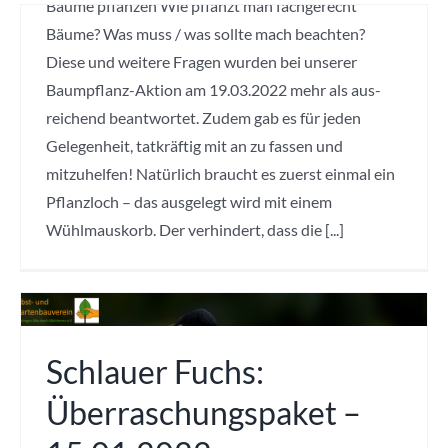
Bäume pflanzen Wie pflanzt man fachgerecht
Liebe Kinder, wie
Herbst-
Bäume? Was muss / was sollte mach beachten?
geht es Euch? Ich
Deko
Diese und weitere Fragen wurden bei unserer
hoffe ihr hattet tolle
Baumpflanz-Aktion am 19.03.2022 mehr als aus-
Winter- und
basteln –
reichend beantwortet. Zudem gab es für jeden
Weihnachtstage.
23.10.2021
Gelegenheit, tatkräftig mit an zu fassen und
Der Winter neigt
mitzuhelfen! Natürlich braucht es zuerst einmal ein
sich jetzt schon
Kinder-Programm
,
Obst- und
A-Saft mit
Gartenbauverein
,
Pflanzloch – das ausgelegt wird mit einem
wieder langsam
Veranstaltung
,
Wissen
Talschule
Wühlmauskorb. Der verhindert, dass die [...]
seinem Ende und ich
weitergeben
freue mich Euch
machen –
Nach einer längeren,
heute erneut einen
coronabedingten
24.09.2021
Brief schreiben zu
Pause, konnte der
dürfen. Naja, um
Kinder-Programm
,
Obst- und
schlaue Fuchs mit
Schlauer Fuchs:
Gartenbauverein
,
ehrlich zu sein hätte
seinen Helfern am
Veranstaltung
,
Wissen
ich mich natürlich
Überraschungspaket –
weitergeben
Samstag, 23.10.2021
mehr darüber
endlich wieder einen
Die 2-te Klasse auf