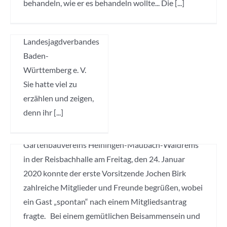
behandeln, wie er es behandeln wollte... Die [...]
Zeichens
Naturpädagogin des
Landesjagdverbandes
Baden-
Hauptversammlung –
Württemberg e. V.
24.01.2020
Sie hatte viel zu
erzählen und zeigen,
Veranstaltung
,
Wissen weitergeben
denn ihr [...]
OGV Hauptversammlung Zur 41.
Jahreshauptversammlung des Obst- und
Gartenbauvereins Heiningen-Maubach-Waldrems
in der Reisbachhalle am Freitag, den 24. Januar
2020 konnte der erste Vorsitzende Jochen Birk
zahlreiche Mitglieder und Freunde begrüßen, wobei
ein Gast „spontan“ nach einem Mitgliedsantrag
fragte. Bei einem gemütlichen Beisammensein und